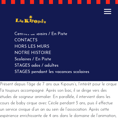
ACTUALITÉS
AGENDA
AGENDA
Centres de loisirs / En Piste
CONTACTS
HORS LES MURS
NOTRE HISTOIRE
Scolaires / En Piste
STAGES ados / adultes
STAGES pendant les vacances scolaires
Présent depuis l'âge de 7 ans aux Kipouni’s, l’intérêt pour le cirque
l'a toujours accompagné. Après son bac, il se dirige vers des
études de soigneur animalier. En parallèle, il intervient dans les
cours de baby cirque avec Cécile pendant 3 ans, puis il effectue
un service civique d’un an au sein de l’association. Après cette
expérience enrichissante de 4 ans dans le domaine de l’animation,