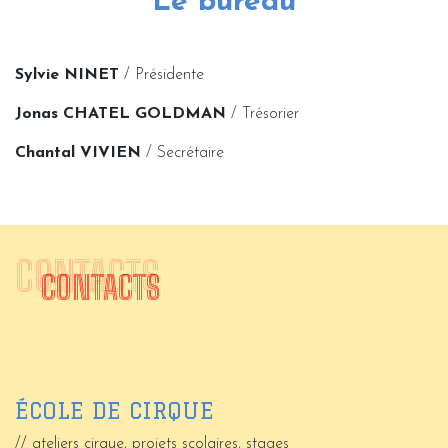
Le bureau
Sylvie NINET
/ Présidente
Jonas
CHATEL GOLDMAN
/ Trésorier
Chantal VIVIEN
/ Secrétaire
CONTACTS
CONTACTS
ÉCOLE DE CIRQUE
// ateliers cirque, projets scolaires, stages