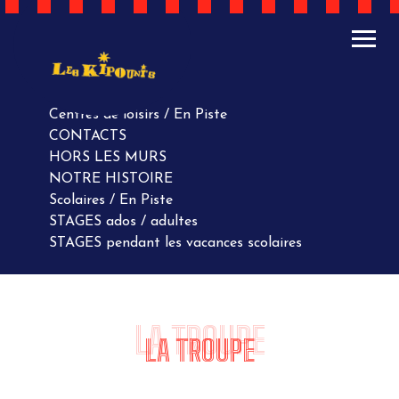
ACTUALITÉS
AGENDA
AGENDA
Centres de loisirs / En Piste
CONTACTS
HORS LES MURS
NOTRE HISTOIRE
Scolaires / En Piste
STAGES ados / adultes
STAGES pendant les vacances scolaires
LA TROUPE
LA TROUPE