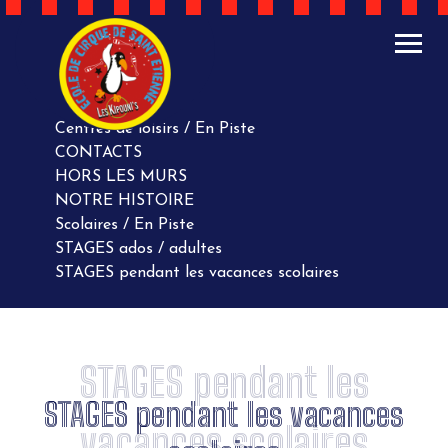
ACTUALITÉS
AGENDA
AGENDA
Centres de loisirs / En Piste
CONTACTS
HORS LES MURS
NOTRE HISTOIRE
Scolaires / En Piste
STAGES ados / adultes
STAGES pendant les vacances scolaires
STAGES pendant les
STAGES pendant les vacances
vacances scolaires