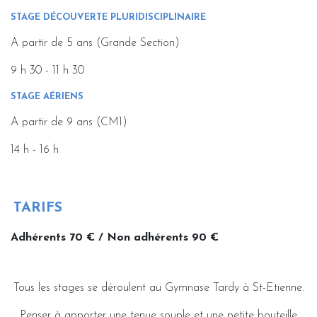
STAGE DÉCOUVERTE PLURIDISCIPLINAIRE
A partir de 5 ans (Grande Section)
9 h 30 - 11 h 30
STAGE AÉRIENS
A partir de 9 ans (CM1)
14 h - 16 h
TARIFS
Adhérents 70 € / Non adhérents 90 €
Tous les stages se déroulent au Gymnase Tardy à St-Etienne.
Penser à apporter une tenue souple et une petite bouteille