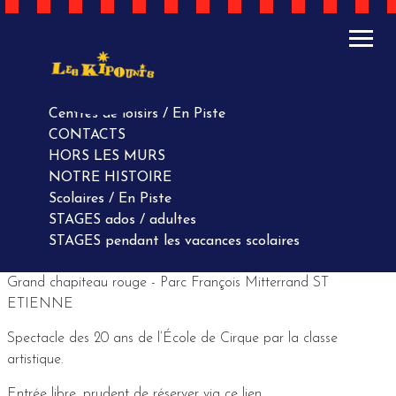
ACTUALITÉS
AGENDA
AGENDA
Centres de loisirs / En Piste
CONTACTS
HORS LES MURS
NOTRE HISTOIRE
Scolaires / En Piste
STAGES ados / adultes
STAGES pendant les vacances scolaires
Grand chapiteau rouge - Parc François Mitterrand ST
ETIENNE
Spectacle des 20 ans de l’École de Cirque par la classe
artistique.
Entrée libre, prudent de réserver via ce
lien
.