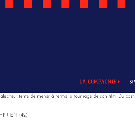
LA COMPAGNIE
S
ateur tente de mener à terme le tournage de son film. Du casting 
T CYPRIEN (42)