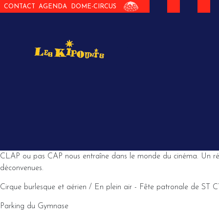
CONTACT
AGENDA
DOME-CIRCUS
CLAP ou pas CAP nous entraîne dans le monde du cinéma. Un réalis
déconvenues.
Cirque burlesque et aérien / En plein air - Fête patronale de S
Parking du Gymnase