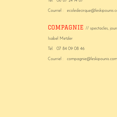
Tél.
06 87 24 14 87
Courriel :
ecoledecirque@leskipounis.
COMPAGNIE
// spectacles, jo
Isabel Metzler
Tél.
07 84 09 08 46
Courriel :
compagnie@leskipounis.co