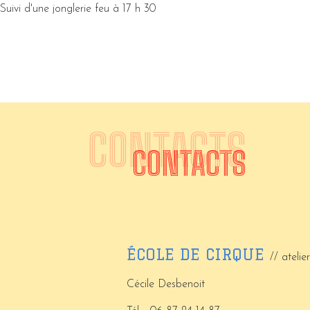
Suivi d'une jonglerie feu à 17 h 30
CONTACTS
CONTACTS
ÉCOLE DE CIRQUE
// atelie
Cécile Desbenoit