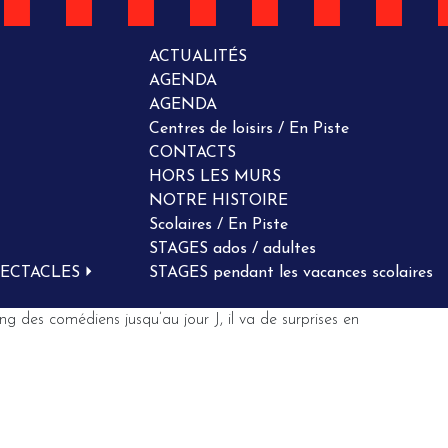
ACTUALITÉS
AGENDA
AGENDA
Centres de loisirs / En Piste
CONTACTS
HORS LES MURS
NOTRE HISTOIRE
Scolaires / En Piste
STAGES ados / adultes
PECTACLES
STAGES pendant les vacances scolaires
des comédiens jusqu’au jour J, il va de surprises en