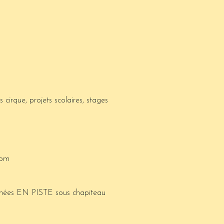
rs cirque, projets scolaires, stages
com
urnées EN PISTE sous chapiteau