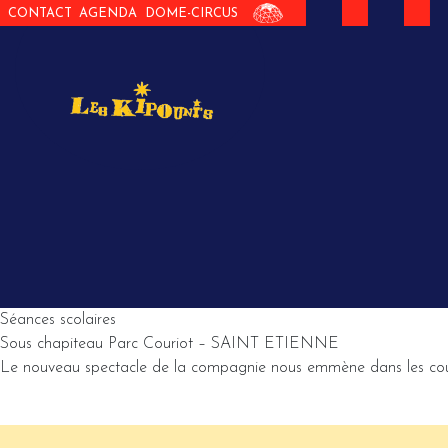
CONTACT
AGENDA
DOME-CIRCUS
Séances scolaires
Sous chapiteau Parc Couriot – SAINT ETIENNE
Le nouveau spectacle de la compagnie nous emmène dans les coulis