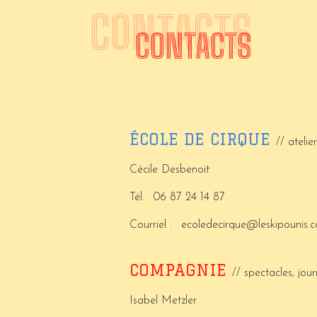
CONTACTS
CONTACTS
ÉCOLE DE CIRQUE
// atelie
Cécile Desbenoit
Tél.
06 87 24 14 87
Courriel :
ecoledecirque@leskipounis.
COMPAGNIE
// spectacles, jo
Isabel Metzler