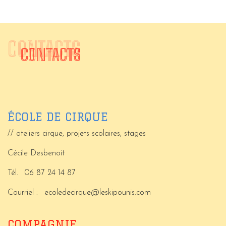
CONTACTS
CONTACTS
ÉCOLE DE CIRQUE
// ateliers cirque, projets scolaires, stages
Cécile Desbenoit
Tél.
06 87 24 14 87
Courriel :
ecoledecirque@leskipounis.com
COMPAGNIE