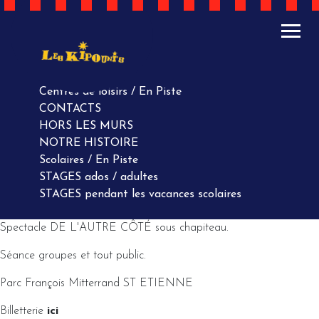
ACTUALITÉS
AGENDA
AGENDA
Centres de loisirs / En Piste
CONTACTS
HORS LES MURS
NOTRE HISTOIRE
Scolaires / En Piste
STAGES ados / adultes
STAGES pendant les vacances scolaires
Spectacle DE L'AUTRE CÔTÉ sous chapiteau.
Séance groupes et tout public.
Parc François Mitterrand ST ETIENNE
Billetterie
ici