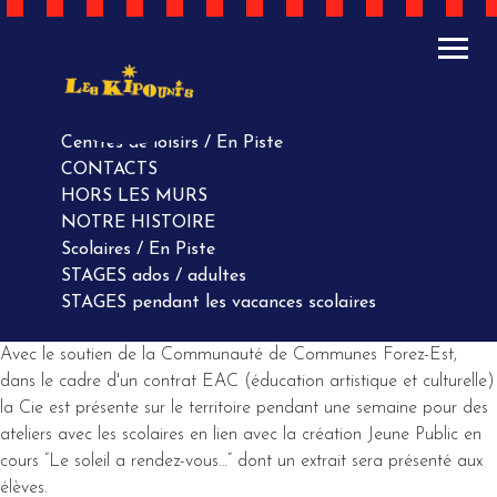
ACTUALITÉS
AGENDA
AGENDA
Centres de loisirs / En Piste
CONTACTS
HORS LES MURS
NOTRE HISTOIRE
Scolaires / En Piste
STAGES ados / adultes
STAGES pendant les vacances scolaires
Avec le soutien de la Communauté de Communes Forez-Est,
dans le cadre d'un contrat EAC (éducation artistique et culturelle)
la Cie est présente sur le territoire pendant une semaine pour des
ateliers avec les scolaires en lien avec la création Jeune Public en
cours ”Le soleil a rendez-vous…” dont un extrait sera présenté aux
élèves.