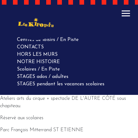
ACTUALITÉS
AGENDA
AGENDA
Centres de loisirs / En Piste
CONTACTS
HORS LES MURS
NOTRE HISTOIRE
Scolaires / En Piste
STAGES ados / adultes
STAGES pendant les vacances scolaires
Ateliers arts du cirque + spectacle DE L'AUTRE CÔTÉ sous
chapiteau.
Réservé aux scolaires
Parc François Mitterrand ST ETIENNE