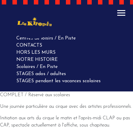
ACTUALITÉS
AGENDA
AGENDA
Centres de loisirs / En Piste
CONTACTS
HORS LES MURS
NOTRE HISTOIRE
Scolaires / En Piste
STAGES ados / adultes
STAGES pendant les vacances scolaires
COMPLET / Réservé aux scolaires
Une journée particulière au cirque avec des artistes professionnels.
Initiation aux arts du cirque le matin et l'après-midi CLAP ou pas
CAP, spectacle actuellement à l'affiche, sous chapiteau.