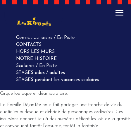
ACTUALITÉS
AGENDA
AGENDA
Centres de loisirs / En Piste
CONTACTS
HORS LES MURS
NOTRE HISTOIRE
Scolaires / En Piste
STAGES ados / adultes
STAGES pendant les vacances scolaires
Cirque loufoque et déambulatoire.
La Famille DéjanTée nous fait partager une tranche de vie du
quotidien burlesque et débridé de personnages ordinaires. Ces
incursions donnent lieu à des numéros défiant les lois de la gravité
et convoquant tantôt l’absurde, tantôt la fantaisie.