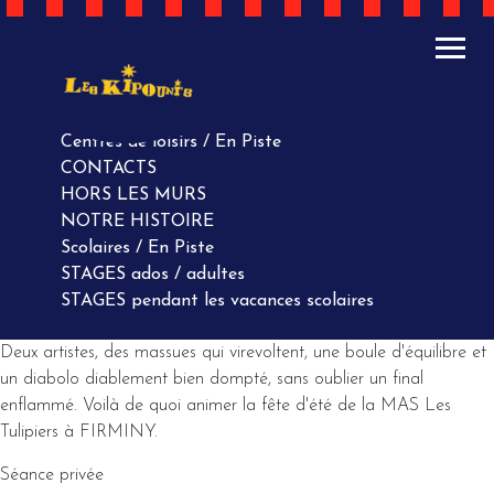
ACTUALITÉS
AGENDA
AGENDA
Centres de loisirs / En Piste
CONTACTS
HORS LES MURS
NOTRE HISTOIRE
Scolaires / En Piste
STAGES ados / adultes
STAGES pendant les vacances scolaires
Deux artistes, des massues qui virevoltent, une boule d'équilibre et
un diabolo diablement bien dompté, sans oublier un final
enflammé. Voilà de quoi animer la fête d'été de la MAS Les
Tulipiers à FIRMINY.
Séance privée