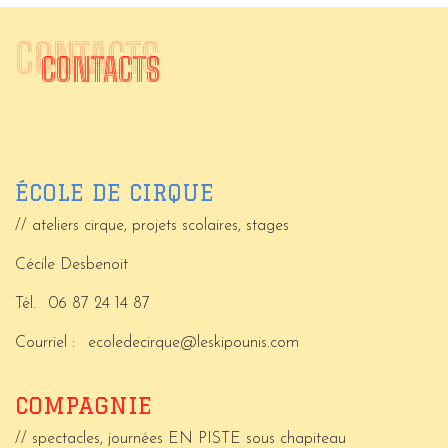
CONTACTS
CONTACTS
ÉCOLE DE CIRQUE
// ateliers cirque, projets scolaires, stages
Cécile Desbenoit
Tél.
06 87 24 14 87
Courriel :
ecoledecirque@leskipounis.com
COMPAGNIE
// spectacles, journées EN PISTE sous chapiteau