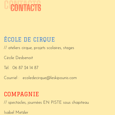
CONTACTS
CONTACTS
ÉCOLE DE CIRQUE
// ateliers cirque, projets scolaires, stages
Cécile Desbenoit
Tél.
06 87 24 14 87
Courriel :
ecoledecirque@leskipounis.com
COMPAGNIE
// spectacles, journées EN PISTE sous chapiteau
Isabel Metzler