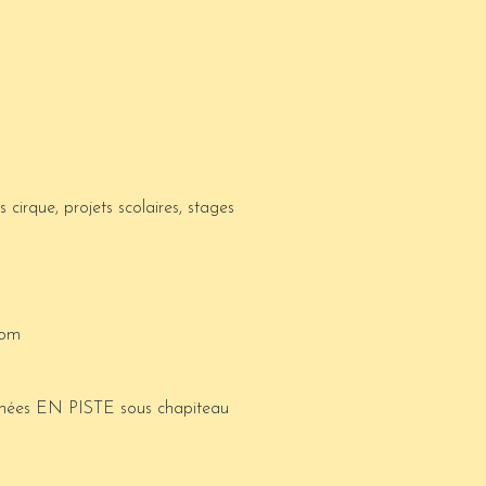
rs cirque, projets scolaires, stages
com
urnées EN PISTE sous chapiteau