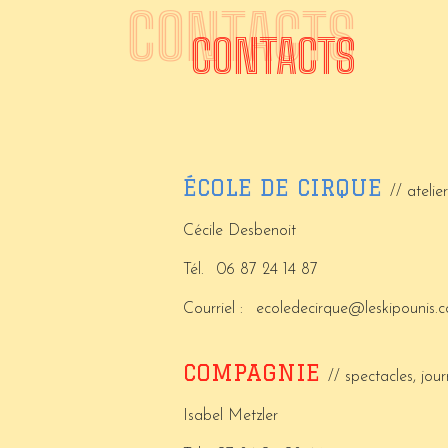
CONTACTS
CONTACTS
ÉCOLE DE CIRQUE
// atelie
Cécile Desbenoit
Tél.
06 87 24 14 87
Courriel :
ecoledecirque@leskipounis.
COMPAGNIE
// spectacles, jo
Isabel Metzler