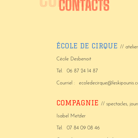
CONTACTS
ÉCOLE DE CIRQUE
// atelie
Cécile Desbenoit
Tél.
06 87 24 14 87
Courriel :
ecoledecirque@leskipounis.
COMPAGNIE
// spectacles, jo
Isabel Metzler
Tél.
07 84 09 08 46