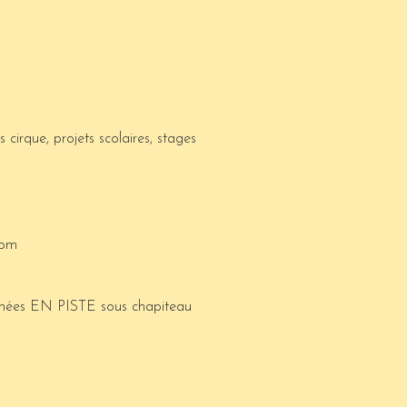
rs cirque, projets scolaires, stages
com
urnées EN PISTE sous chapiteau