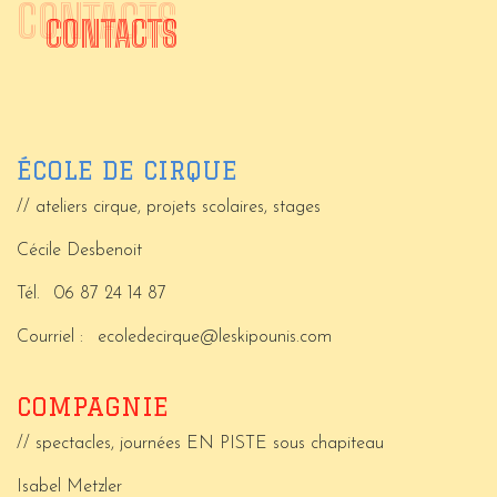
CONTACTS
CONTACTS
ÉCOLE DE CIRQUE
// ateliers cirque, projets scolaires, stages
Cécile Desbenoit
Tél.
06 87 24 14 87
Courriel :
ecoledecirque@leskipounis.com
COMPAGNIE
// spectacles, journées EN PISTE sous chapiteau
Isabel Metzler