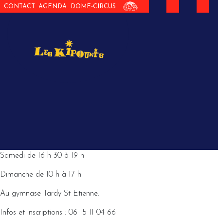
CONTACT
AGENDA
DOME-CIRCUS
Samedi de 16 h 30 à 19 h
Dimanche de 10 h à 17 h
Au gymnase Tardy St Etienne.
Infos et inscriptions : 06 15 11 04 66