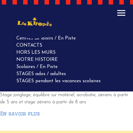
ACTUALITÉS
AGENDA
AGENDA
Centres de loisirs / En Piste
CONTACTS
HORS LES MURS
NOTRE HISTOIRE
Scolaires / En Piste
STAGES ados / adultes
STAGES pendant les vacances scolaires
Stage jonglage, équilibre sur matériel, acrobatie, aériens à partir
de 5 ans et stage aériens à partir de 8 ans.
En savoir plus