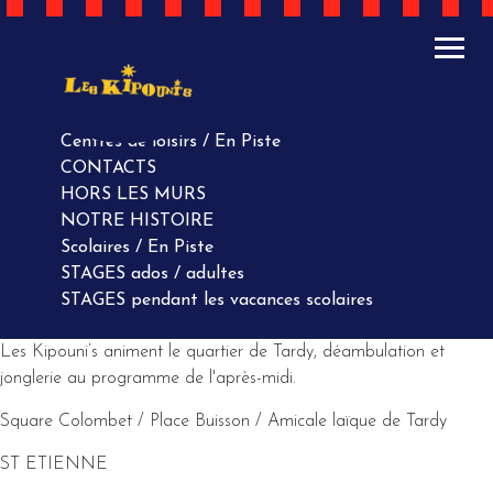
ACTUALITÉS
AGENDA
AGENDA
Centres de loisirs / En Piste
CONTACTS
HORS LES MURS
NOTRE HISTOIRE
Scolaires / En Piste
STAGES ados / adultes
STAGES pendant les vacances scolaires
Les Kipouni’s animent le quartier de Tardy, déambulation et
jonglerie au programme de l'après-midi.
Square Colombet / Place Buisson / Amicale laïque de Tardy
ST ETIENNE