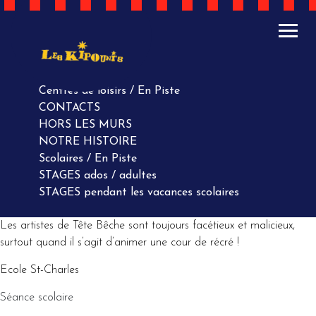
ACTUALITÉS
AGENDA
AGENDA
Centres de loisirs / En Piste
CONTACTS
HORS LES MURS
NOTRE HISTOIRE
Scolaires / En Piste
STAGES ados / adultes
STAGES pendant les vacances scolaires
Les artistes de Tête Bêche sont toujours facétieux et malicieux,
surtout quand il s’agit d’animer une cour de récré !
Ecole St-Charles
Séance scolaire