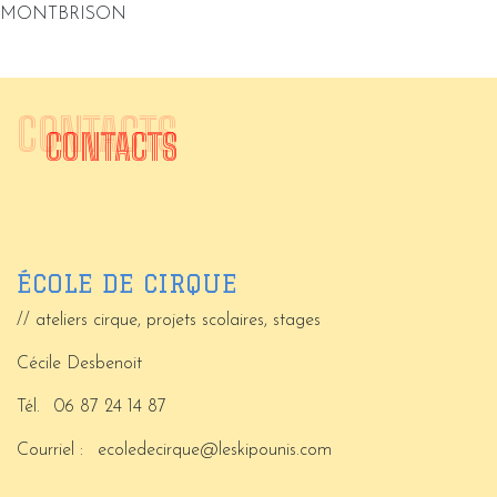
MONTBRISON
CONTACTS
CONTACTS
ÉCOLE DE CIRQUE
// ateliers cirque, projets scolaires, stages
Cécile Desbenoit
Tél.
06 87 24 14 87
Courriel :
ecoledecirque@leskipounis.com