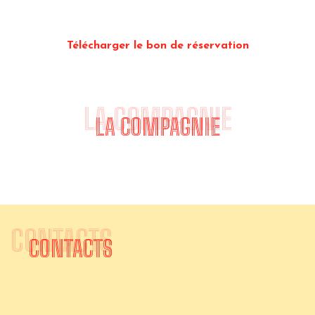
assurer qu'il reste de la place.
Télécharger le bon de réservation
LA COMPAGNIE
LA COMPAGNIE
CONTACTS
CONTACTS